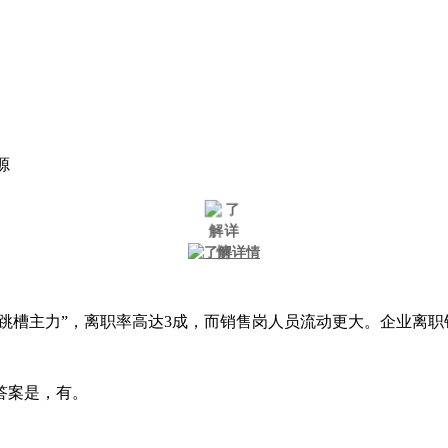
源
跳槽主力
”
，离职率高达
3成，而销售岗人员流动更大。企业离职
答案是，有。