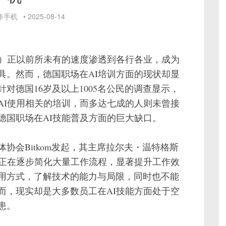
作手机
•
2025-08-14
I）正以前所未有的速度渗透到各行各业，成为
具。然而，德国职场在AI培训方面的现状却显
对德国16岁及以上1005名公民的调查显示，
AI使用相关的培训，而多达七成的人则未曾接
德国职场在AI技能普及方面的巨大缺口。
协会Bitkom发起，其主席拉尔夫・温特格斯
I正在逐步简化大量工作流程，显著提升工作效
用方式，了解技术的能力与局限，同时也不能
而，现实却是大多数员工在AI技能方面处于空
患。