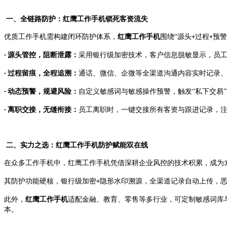
一、全链路防护：红鹰工作手机锁死客资流失
优质工作手机需构建闭环防护体系，
红鹰工作手机
围绕
“源头
过程
预警
+
+
源头管控，阻断泄露：
采用银行级加密技术，客户信息脱敏显示，员
-
过程留痕，全程追溯：
通话、微信、企微等全渠道沟通内容实时记录
-
动态预警，规避风险：
自定义敏感词与敏感操作预警，触发
“私下交易
-
离职交接，无缝衔接：
员工离职时，一键交接所有客资与跟进记录，
-
二、实力之选：红鹰工作手机防护赋能双在线
在众多工作手机中，红鹰工作手机凭借深耕企业风控的技术积累，成为
其防护功能硬核，银行级加密
隐形水印溯源，全渠道记录自动上传，
+
此外，
红鹰工作手机
适配金融、教育、零售等多行业，可定制敏感词库
本。