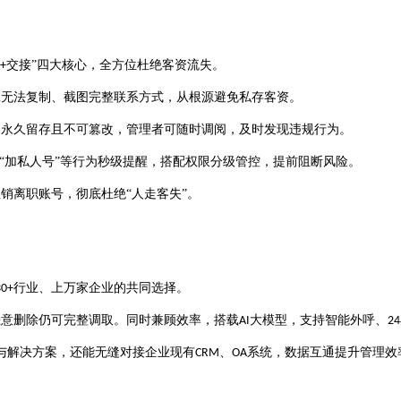
交接”四大核心，全方位杜绝客资流失。
+
工无法复制、截图完整联系方式，从根源避免私存客资。
、永久留存且不可篡改，管理者可随时调阅，及时发现违规行为。
”“加私人号”等行为秒级提醒，搭配权限分级管控，提前阻断风险。
注销离职账号，彻底杜绝
“人走客失”。
行业、上万家企业的共同选择。
30+
恶意删除仍可完整调取。同时兼顾效率，搭载
大模型，支持智能外呼、
AI
24
与解决方案，还能无缝对接企业现有
、
系统，数据互通提升管理效
CRM
OA